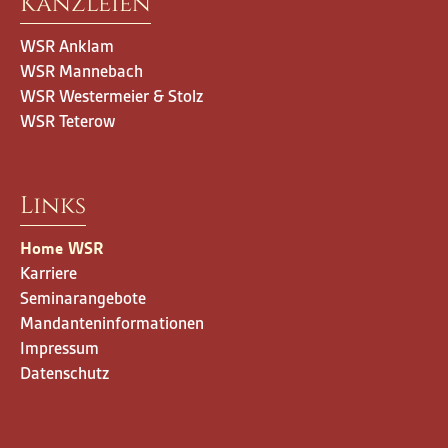
Kanzleien
Navigation
WSR Anklam
überspringen
WSR Mannebach
WSR Westermeier & Stolz
WSR Teterow
Navigation
Links
überspringen
Home WSR
Karriere
Seminarangebote
Mandanteninformationen
Impressum
Datenschutz